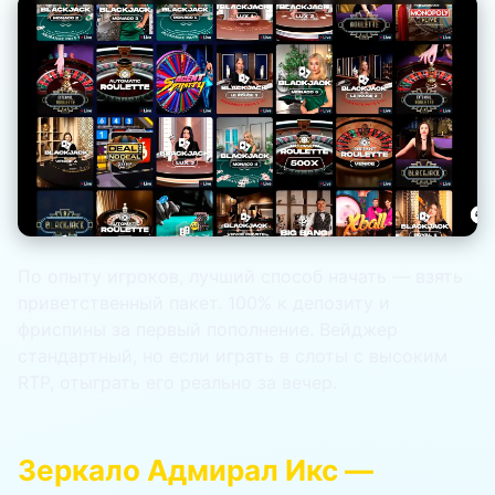
По опыту игроков, лучший способ начать — взять
приветственный пакет. 100% к депозиту и
фриспины за первый пополнение. Вейджер
стандартный, но если играть в слоты с высоким
RTP, отыграть его реально за вечер.
Зеркало Адмирал Икс —