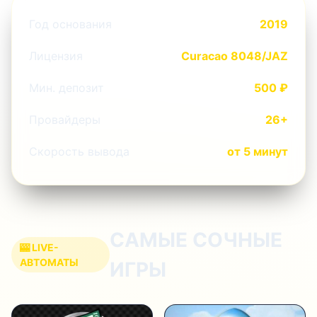
Год основания
2019
Лицензия
Curacao 8048/JAZ
Мин. депозит
500 ₽
Провайдеры
26+
Скорость вывода
от 5 минут
САМЫЕ СОЧНЫЕ
🎰 LIVE-
АВТОМАТЫ
ИГРЫ