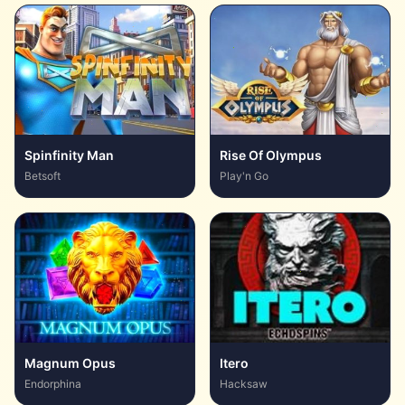
Spinfinity Man
Rise Of Olympus
Betsoft
Play'n Go
Magnum Opus
Itero
Endorphina
Hacksaw