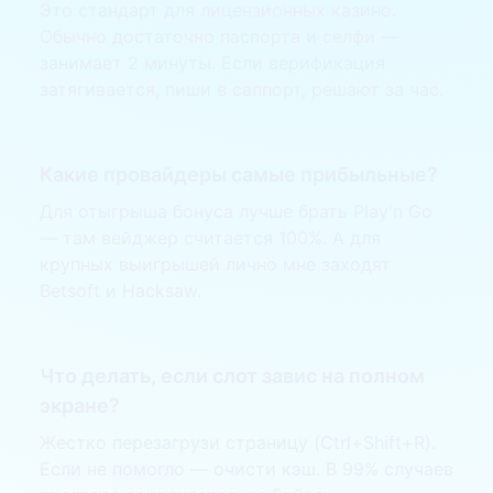
Это стандарт для лицензионных казино.
Обычно достаточно паспорта и селфи —
занимает 2 минуты. Если верификация
затягивается, пиши в саппорт, решают за час.
Какие провайдеры самые прибыльные?
Для отыгрыша бонуса лучше брать Play'n Go
— там вейджер считается 100%. А для
крупных выигрышей лично мне заходят
Betsoft и Hacksaw.
Что делать, если слот завис на полном
экране?
Жестко перезагрузи страницу (Ctrl+Shift+R).
Если не помогло — очисти кэш. В 99% случаев